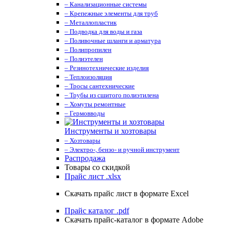
– Канализационные системы
– Крепежные элементы для труб
– Металлопластик
– Подводка для воды и газа
– Поливочные шланги и арматура
– Полипропилен
– Полиэтелен
– Резинотехнические изделия
– Теплоизоляция
– Тросы сантехнические
– Трубы из сшитого полиэтилена
– Хомуты ремонтные
– Гермовводы
Инструменты и хозтовары
– Хозтовары
– Электро-, бензо- и ручной инструмент
Распродажа
Товары со скидкой
Прайс лист .xlsx
Скачать прайс лист в формате Excel
Прайс каталог .pdf
Скачать прайс-каталог в формате Adobe