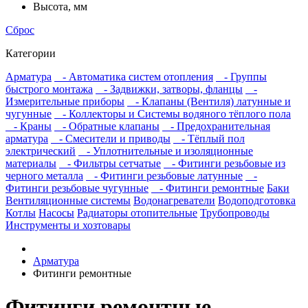
Высота, мм
Сброс
Категории
Арматура
- Автоматика систем отопления
- Группы
быстрого монтажа
- Задвижки, затворы, фланцы
-
Измерительные приборы
- Клапаны (Вентиля) латунные и
чугунные
- Коллекторы и Системы водяного тёплого пола
- Краны
- Обратные клапаны
- Предохранительная
арматура
- Смесители и приводы
- Тёплый пол
электрический
- Уплотнительные и изоляционные
материалы
- Фильтры сетчатые
- Фитинги резьбовые из
черного металла
- Фитинги резьбовые латунные
-
Фитинги резьбовые чугунные
- Фитинги ремонтные
Баки
Вентиляционные системы
Водонагреватели
Водоподготовка
Котлы
Насосы
Радиаторы отопительные
Трубопроводы
Инструменты и хозтовары
Арматура
Фитинги ремонтные
Фитинги ремонтные