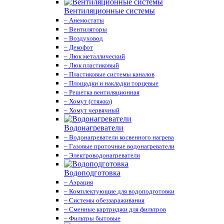
Вентиляционные системы
– Анемостаты
– Вентиляторы
– Воздуховод
– Декофот
– Люк металлический
– Люк пластиковый
– Пластиковые системы каналов
– Площадки и накладки торцевые
– Решетка вентиляционная
– Хомут (стяжка)
– Хомут червячный
Водонагреватели
– Водонагреватели косвенного нагрева
– Газовые проточные водонагреватели
– Электроводонагреватели
Водоподготовка
– Аэрация
– Комплектующие для водоподготовки
– Системы обеззараживания
– Сменные картриджи для фильтров
– Фильтры бытовые