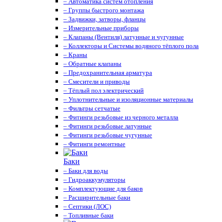
– Автоматика систем отопления
– Группы быстрого монтажа
– Задвижки, затворы, фланцы
– Измерительные приборы
– Клапаны (Вентиля) латунные и чугунные
– Коллекторы и Системы водяного тёплого пола
– Краны
– Обратные клапаны
– Предохранительная арматура
– Смесители и приводы
– Тёплый пол электрический
– Уплотнительные и изоляционные материалы
– Фильтры сетчатые
– Фитинги резьбовые из черного металла
– Фитинги резьбовые латунные
– Фитинги резьбовые чугунные
– Фитинги ремонтные
Баки
– Баки для воды
– Гидроаккумуляторы
– Комплектующие для баков
– Расширительные баки
– Септики (ЛОС)
– Топливные баки