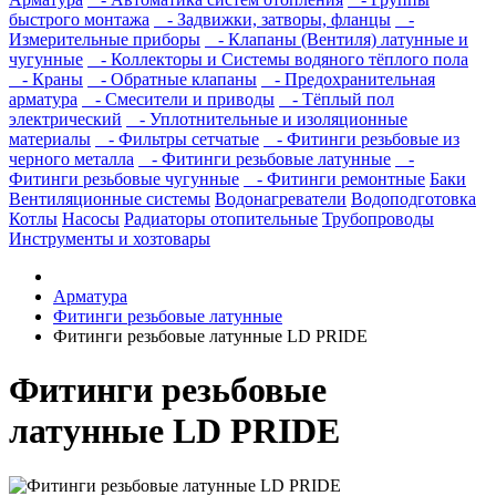
быстрого монтажа
- Задвижки, затворы, фланцы
-
Измерительные приборы
- Клапаны (Вентиля) латунные и
чугунные
- Коллекторы и Системы водяного тёплого пола
- Краны
- Обратные клапаны
- Предохранительная
арматура
- Смесители и приводы
- Тёплый пол
электрический
- Уплотнительные и изоляционные
материалы
- Фильтры сетчатые
- Фитинги резьбовые из
черного металла
- Фитинги резьбовые латунные
-
Фитинги резьбовые чугунные
- Фитинги ремонтные
Баки
Вентиляционные системы
Водонагреватели
Водоподготовка
Котлы
Насосы
Радиаторы отопительные
Трубопроводы
Инструменты и хозтовары
Арматура
Фитинги резьбовые латунные
Фитинги резьбовые латунные LD PRIDE
Фитинги резьбовые
латунные LD PRIDE