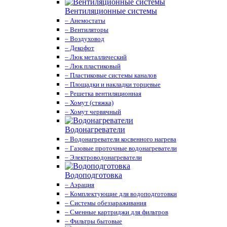
Вентиляционные системы
– Анемостаты
– Вентиляторы
– Воздуховод
– Декофот
– Люк металлический
– Люк пластиковый
– Пластиковые системы каналов
– Площадки и накладки торцевые
– Решетка вентиляционная
– Хомут (стяжка)
– Хомут червячный
Водонагреватели
– Водонагреватели косвенного нагрева
– Газовые проточные водонагреватели
– Электроводонагреватели
Водоподготовка
– Аэрация
– Комплектующие для водоподготовки
– Системы обеззараживания
– Сменные картриджи для фильтров
– Фильтры бытовые