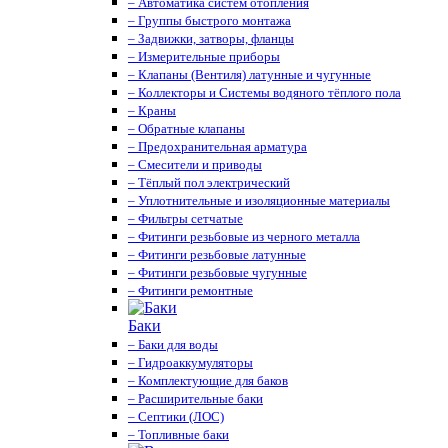
– Автоматика систем отопления
– Группы быстрого монтажа
– Задвижки, затворы, фланцы
– Измерительные приборы
– Клапаны (Вентиля) латунные и чугунные
– Коллекторы и Системы водяного тёплого пола
– Краны
– Обратные клапаны
– Предохранительная арматура
– Смесители и приводы
– Тёплый пол электрический
– Уплотнительные и изоляционные материалы
– Фильтры сетчатые
– Фитинги резьбовые из черного металла
– Фитинги резьбовые латунные
– Фитинги резьбовые чугунные
– Фитинги ремонтные
Баки
– Баки для воды
– Гидроаккумуляторы
– Комплектующие для баков
– Расширительные баки
– Септики (ЛОС)
– Топливные баки