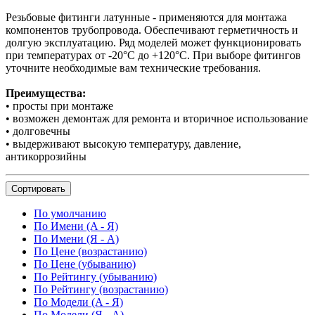
Резьбовые фитинги латунные - применяются для монтажа
компонентов трубопровода. Обеспечивают герметичность и
долгую эксплуатацию. Ряд моделей может функционировать
при температурах от -20°C до +120°C. При выборе фитингов
уточните необходимые вам технические требования.
Преимущества:
• просты при монтаже
• возможен демонтаж для ремонта и вторичное использование
• долговечны
• выдерживают высокую температуру, давление,
антикоррозийны
Сортировать
По умолчанию
По Имени (A - Я)
По Имени (Я - A)
По Цене (возрастанию)
По Цене (убыванию)
По Рейтингу (убыванию)
По Рейтингу (возрастанию)
По Модели (A - Я)
По Модели (Я - A)