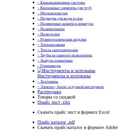
– Канализационные системы
– Крепежные элементы для труб
– Металлопластик
– Подводка для воды и газа
– Поливочные шланги и арматура
– Полипропилен
– Полиэтелен
– Резинотехнические изделия
– Теплоизоляция
– Тросы сантехнические
– Трубы из сшитого полиэтилена
– Хомуты ремонтные
– Гермовводы
Инструменты и хозтовары
– Хозтовары
– Электро-, бензо- и ручной инструмент
Распродажа
Товары со скидкой
Прайс лист .xlsx
Скачать прайс лист в формате Excel
Прайс каталог .pdf
Скачать прайс-каталог в формате Adobe