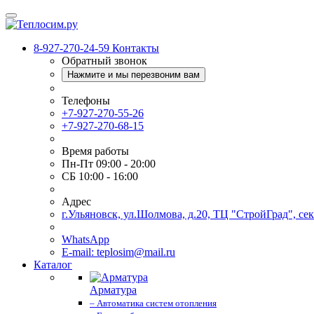
8-927-270-24-59
Контакты
Обратный звонок
Нажмите и мы перезвоним вам
Телефоны
+7-927-270-55-26
+7-927-270-68-15
Время работы
Пн-Пт 09:00 - 20:00
СБ 10:00 - 16:00
Адрес
г.Ульяновск, ул.Шолмова, д.20, ТЦ "СтройГрад", се
WhatsApp
E-mail: teplosim@mail.ru
Каталог
Арматура
– Автоматика систем отопления