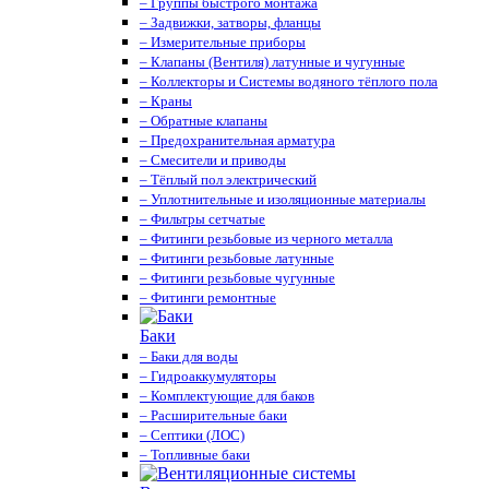
– Группы быстрого монтажа
– Задвижки, затворы, фланцы
– Измерительные приборы
– Клапаны (Вентиля) латунные и чугунные
– Коллекторы и Системы водяного тёплого пола
– Краны
– Обратные клапаны
– Предохранительная арматура
– Смесители и приводы
– Тёплый пол электрический
– Уплотнительные и изоляционные материалы
– Фильтры сетчатые
– Фитинги резьбовые из черного металла
– Фитинги резьбовые латунные
– Фитинги резьбовые чугунные
– Фитинги ремонтные
Баки
– Баки для воды
– Гидроаккумуляторы
– Комплектующие для баков
– Расширительные баки
– Септики (ЛОС)
– Топливные баки