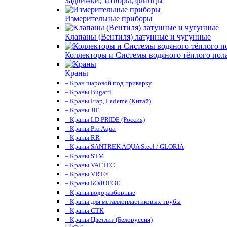
Задвижки, затворы, фланцы
Измерительные приборы
Клапаны (Вентиля) латунные и чугунные
Коллекторы и Системы водяного тёплого пол
Краны
– Кран шаровой под приварку
– Краны Bugatti
– Краны Frap, Ledeme (Китай)
– Краны JIF
– Краны LD PRIDE (Россия)
– Краны Pro Aqua
– Краны RR
– Краны SANTREK AQUA Steel / GLORIA
– Краны STM
– Краны VALTEC
– Краны VRT®
– Краны БОЛОГОЕ
– Краны водоразборные
– Краны для металлопластиковых трубы
– Краны СТК
– Краны Цветлит (Белоруссия)