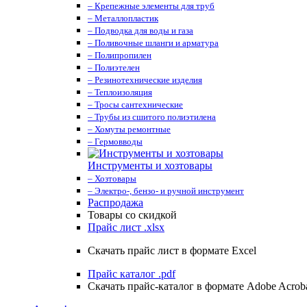
– Крепежные элементы для труб
– Металлопластик
– Подводка для воды и газа
– Поливочные шланги и арматура
– Полипропилен
– Полиэтелен
– Резинотехнические изделия
– Теплоизоляция
– Тросы сантехнические
– Трубы из сшитого полиэтилена
– Хомуты ремонтные
– Гермовводы
Инструменты и хозтовары
– Хозтовары
– Электро-, бензо- и ручной инструмент
Распродажа
Товары со скидкой
Прайс лист .xlsx
Скачать прайс лист в формате Excel
Прайс каталог .pdf
Скачать прайс-каталог в формате Adobe Acrob