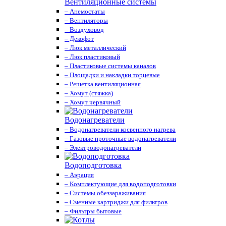
Вентиляционные системы
– Анемостаты
– Вентиляторы
– Воздуховод
– Декофот
– Люк металлический
– Люк пластиковый
– Пластиковые системы каналов
– Площадки и накладки торцевые
– Решетка вентиляционная
– Хомут (стяжка)
– Хомут червячный
Водонагреватели
– Водонагреватели косвенного нагрева
– Газовые проточные водонагреватели
– Электроводонагреватели
Водоподготовка
– Аэрация
– Комплектующие для водоподготовки
– Системы обеззараживания
– Сменные картриджи для фильтров
– Фильтры бытовые