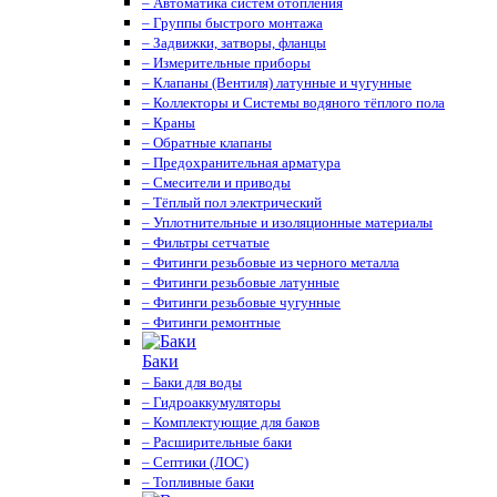
– Автоматика систем отопления
– Группы быстрого монтажа
– Задвижки, затворы, фланцы
– Измерительные приборы
– Клапаны (Вентиля) латунные и чугунные
– Коллекторы и Системы водяного тёплого пола
– Краны
– Обратные клапаны
– Предохранительная арматура
– Смесители и приводы
– Тёплый пол электрический
– Уплотнительные и изоляционные материалы
– Фильтры сетчатые
– Фитинги резьбовые из черного металла
– Фитинги резьбовые латунные
– Фитинги резьбовые чугунные
– Фитинги ремонтные
Баки
– Баки для воды
– Гидроаккумуляторы
– Комплектующие для баков
– Расширительные баки
– Септики (ЛОС)
– Топливные баки