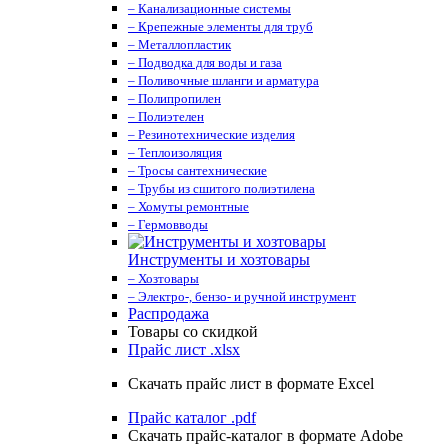
– Канализационные системы
– Крепежные элементы для труб
– Металлопластик
– Подводка для воды и газа
– Поливочные шланги и арматура
– Полипропилен
– Полиэтелен
– Резинотехнические изделия
– Теплоизоляция
– Тросы сантехнические
– Трубы из сшитого полиэтилена
– Хомуты ремонтные
– Гермовводы
Инструменты и хозтовары
– Хозтовары
– Электро-, бензо- и ручной инструмент
Распродажа
Товары со скидкой
Прайс лист .xlsx
Скачать прайс лист в формате Excel
Прайс каталог .pdf
Скачать прайс-каталог в формате Adobe