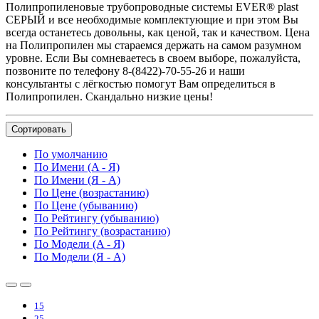
Полипропиленовые трубопроводные системы EVER® plast
СЕРЫЙ и все необходимые комплектующие и при этом Вы
всегда останетесь довольны, как ценой, так и качеством. Цена
на Полипропилен мы стараемся держать на самом разумном
уровне. Если Вы сомневаетесь в своем выборе, пожалуйста,
позвоните по телефону 8-(8422)-70-55-26 и наши
консультанты с лёгкостью помогут Вам определиться в
Полипропилен. Скандально низкие цены!
Сортировать
По умолчанию
По Имени (A - Я)
По Имени (Я - A)
По Цене (возрастанию)
По Цене (убыванию)
По Рейтингу (убыванию)
По Рейтингу (возрастанию)
По Модели (A - Я)
По Модели (Я - A)
15
25