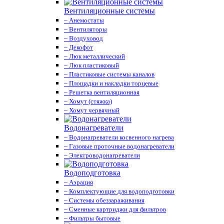
Вентиляционные системы
– Анемостаты
– Вентиляторы
– Воздуховод
– Декофот
– Люк металлический
– Люк пластиковый
– Пластиковые системы каналов
– Площадки и накладки торцевые
– Решетка вентиляционная
– Хомут (стяжка)
– Хомут червячный
Водонагреватели
– Водонагреватели косвенного нагрева
– Газовые проточные водонагреватели
– Электроводонагреватели
Водоподготовка
– Аэрация
– Комплектующие для водоподготовки
– Системы обеззараживания
– Сменные картриджи для фильтров
– Фильтры бытовые