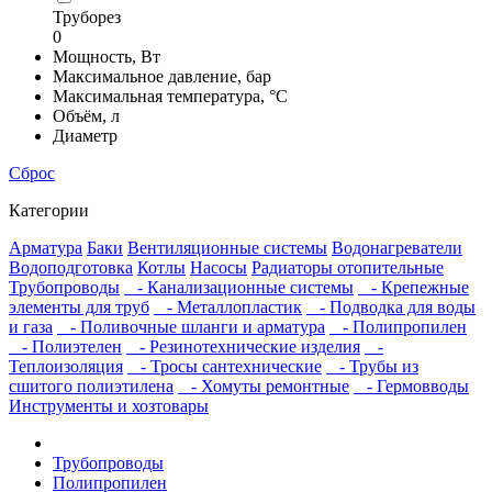
Труборез
0
Мощность, Вт
Максимальное давление, бар
Максимальная температура, °С
Объём, л
Диаметр
Сброс
Категории
Арматура
Баки
Вентиляционные системы
Водонагреватели
Водоподготовка
Котлы
Насосы
Радиаторы отопительные
Трубопроводы
- Канализационные системы
- Крепежные
элементы для труб
- Металлопластик
- Подводка для воды
и газа
- Поливочные шланги и арматура
- Полипропилен
- Полиэтелен
- Резинотехнические изделия
-
Теплоизоляция
- Тросы сантехнические
- Трубы из
сшитого полиэтилена
- Хомуты ремонтные
- Гермовводы
Инструменты и хозтовары
Трубопроводы
Полипропилен