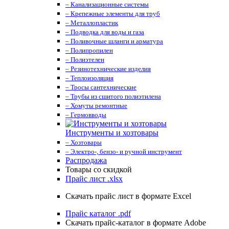
– Канализационные системы
– Крепежные элементы для труб
– Металлопластик
– Подводка для воды и газа
– Поливочные шланги и арматура
– Полипропилен
– Полиэтелен
– Резинотехнические изделия
– Теплоизоляция
– Тросы сантехнические
– Трубы из сшитого полиэтилена
– Хомуты ремонтные
– Гермовводы
Инструменты и хозтовары
– Хозтовары
– Электро-, бензо- и ручной инструмент
Распродажа
Товары со скидкой
Прайс лист .xlsx
Скачать прайс лист в формате Excel
Прайс каталог .pdf
Скачать прайс-каталог в формате Adobe