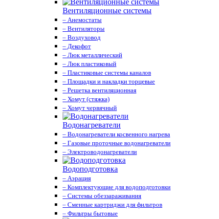
Вентиляционные системы
– Анемостаты
– Вентиляторы
– Воздуховод
– Декофот
– Люк металлический
– Люк пластиковый
– Пластиковые системы каналов
– Площадки и накладки торцевые
– Решетка вентиляционная
– Хомут (стяжка)
– Хомут червячный
Водонагреватели
– Водонагреватели косвенного нагрева
– Газовые проточные водонагреватели
– Электроводонагреватели
Водоподготовка
– Аэрация
– Комплектующие для водоподготовки
– Системы обеззараживания
– Сменные картриджи для фильтров
– Фильтры бытовые