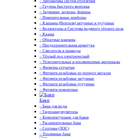
– Автоматика систем отопления
– Группы быстрого монтажа
– Задвижки, затворы, фланцы
– Измерительные приборы
– Клапаны (Вентиля) латунные и чугунные
– Коллекторы и Системы водяного тёплого пола
– Краны
– Обратные клапаны
– Предохранительная арматура
– Смесители и приводы
– Тёплый пол электрический
– Уплотнительные и изоляционные материалы
– Фильтры сетчатые
– Фитинги резьбовые из черного металла
– Фитинги резьбовые латунные
– Фитинги резьбовые чугунные
– Фитинги ремонтные
Баки
– Баки для воды
– Гидроаккумуляторы
– Комплектующие для баков
– Расширительные баки
– Септики (ЛОС)
– Топливные баки