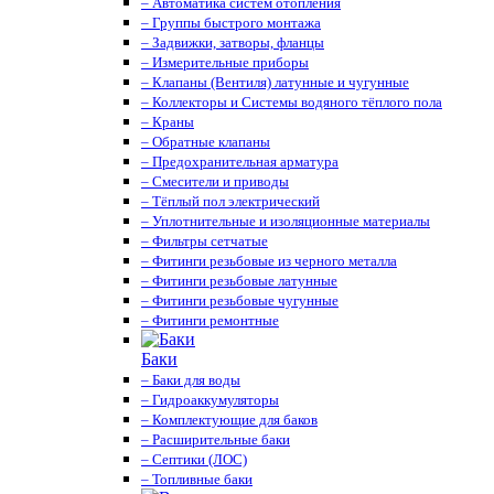
– Автоматика систем отопления
– Группы быстрого монтажа
– Задвижки, затворы, фланцы
– Измерительные приборы
– Клапаны (Вентиля) латунные и чугунные
– Коллекторы и Системы водяного тёплого пола
– Краны
– Обратные клапаны
– Предохранительная арматура
– Смесители и приводы
– Тёплый пол электрический
– Уплотнительные и изоляционные материалы
– Фильтры сетчатые
– Фитинги резьбовые из черного металла
– Фитинги резьбовые латунные
– Фитинги резьбовые чугунные
– Фитинги ремонтные
Баки
– Баки для воды
– Гидроаккумуляторы
– Комплектующие для баков
– Расширительные баки
– Септики (ЛОС)
– Топливные баки