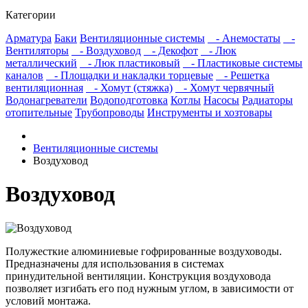
Категории
Арматура
Баки
Вентиляционные системы
- Анемостаты
-
Вентиляторы
- Воздуховод
- Декофот
- Люк
металлический
- Люк пластиковый
- Пластиковые системы
каналов
- Площадки и накладки торцевые
- Решетка
вентиляционная
- Хомут (стяжка)
- Хомут червячный
Водонагреватели
Водоподготовка
Котлы
Насосы
Радиаторы
отопительные
Трубопроводы
Инструменты и хозтовары
Вентиляционные системы
Воздуховод
Воздуховод
Полужесткие алюминиевые гофрированные воздуховоды.
Предназначены для использования в системах
принудительной вентиляции. Конструкция воздуховода
позволяет изгибать его под нужным углом, в зависимости от
условий монтажа.