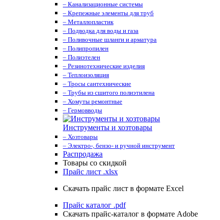
– Канализационные системы
– Крепежные элементы для труб
– Металлопластик
– Подводка для воды и газа
– Поливочные шланги и арматура
– Полипропилен
– Полиэтелен
– Резинотехнические изделия
– Теплоизоляция
– Тросы сантехнические
– Трубы из сшитого полиэтилена
– Хомуты ремонтные
– Гермовводы
Инструменты и хозтовары
– Хозтовары
– Электро-, бензо- и ручной инструмент
Распродажа
Товары со скидкой
Прайс лист .xlsx
Скачать прайс лист в формате Excel
Прайс каталог .pdf
Скачать прайс-каталог в формате Adobe