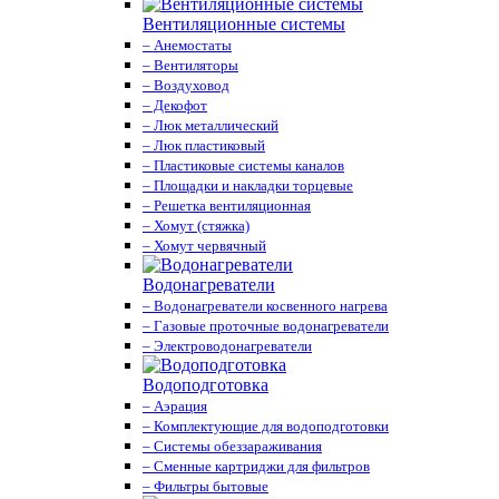
Вентиляционные системы
– Анемостаты
– Вентиляторы
– Воздуховод
– Декофот
– Люк металлический
– Люк пластиковый
– Пластиковые системы каналов
– Площадки и накладки торцевые
– Решетка вентиляционная
– Хомут (стяжка)
– Хомут червячный
Водонагреватели
– Водонагреватели косвенного нагрева
– Газовые проточные водонагреватели
– Электроводонагреватели
Водоподготовка
– Аэрация
– Комплектующие для водоподготовки
– Системы обеззараживания
– Сменные картриджи для фильтров
– Фильтры бытовые