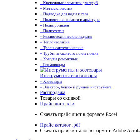
– Крепежные элементы для труб
– Металлопластик
– Подводка для воды и газа
– Поливочные шланги и арматура
– Полипропилен
– Полиэтелен
– Резинотехнические изделия
– Теплоизоляция
– Тросы сантехнические
– Трубы из сшитого полиэтилена
– Хомуты ремонтные
– Гермовводы
Инструменты и хозтовары
– Хозтовары
– Электро-, бензо- и ручной инструмент
Распродажа
Товары со скидкой
Прайс лист .xlsx
Скачать прайс лист в формате Excel
Прайс каталог .pdf
Скачать прайс-каталог в формате Adobe Acrob