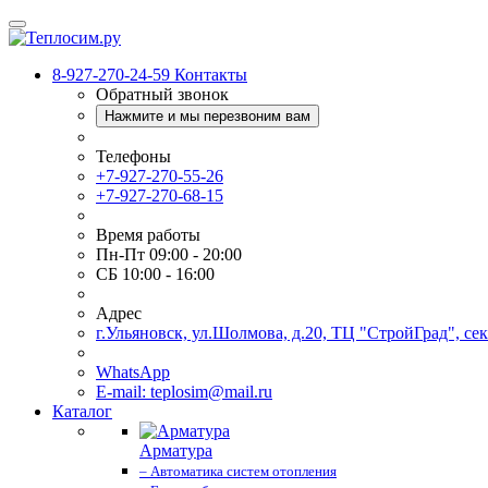
8-927-270-24-59
Контакты
Обратный звонок
Нажмите и мы перезвоним вам
Телефоны
+7-927-270-55-26
+7-927-270-68-15
Время работы
Пн-Пт 09:00 - 20:00
СБ 10:00 - 16:00
Адрес
г.Ульяновск, ул.Шолмова, д.20, ТЦ "СтройГрад", се
WhatsApp
E-mail: teplosim@mail.ru
Каталог
Арматура
– Автоматика систем отопления