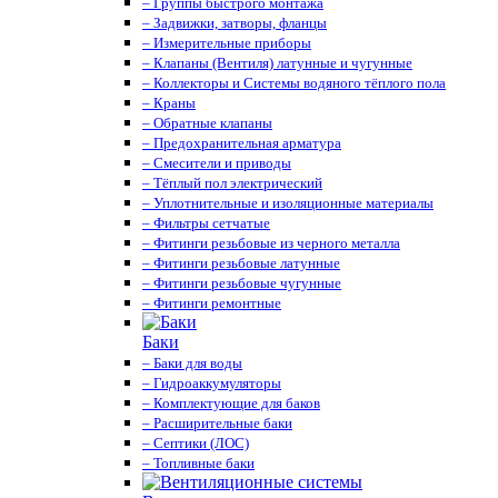
– Группы быстрого монтажа
– Задвижки, затворы, фланцы
– Измерительные приборы
– Клапаны (Вентиля) латунные и чугунные
– Коллекторы и Системы водяного тёплого пола
– Краны
– Обратные клапаны
– Предохранительная арматура
– Смесители и приводы
– Тёплый пол электрический
– Уплотнительные и изоляционные материалы
– Фильтры сетчатые
– Фитинги резьбовые из черного металла
– Фитинги резьбовые латунные
– Фитинги резьбовые чугунные
– Фитинги ремонтные
Баки
– Баки для воды
– Гидроаккумуляторы
– Комплектующие для баков
– Расширительные баки
– Септики (ЛОС)
– Топливные баки