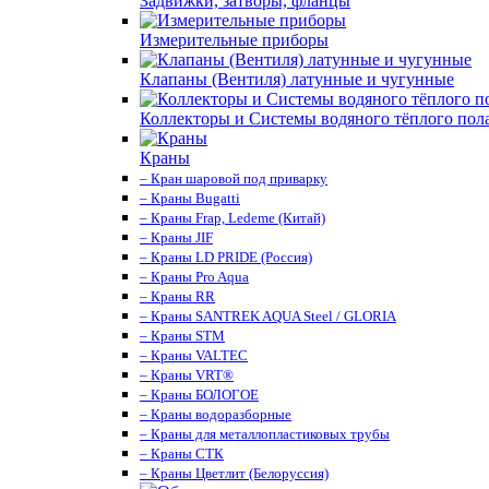
Задвижки, затворы, фланцы
Измерительные приборы
Клапаны (Вентиля) латунные и чугунные
Коллекторы и Системы водяного тёплого пол
Краны
– Кран шаровой под приварку
– Краны Bugatti
– Краны Frap, Ledeme (Китай)
– Краны JIF
– Краны LD PRIDE (Россия)
– Краны Pro Aqua
– Краны RR
– Краны SANTREK AQUA Steel / GLORIA
– Краны STM
– Краны VALTEC
– Краны VRT®
– Краны БОЛОГОЕ
– Краны водоразборные
– Краны для металлопластиковых трубы
– Краны СТК
– Краны Цветлит (Белоруссия)