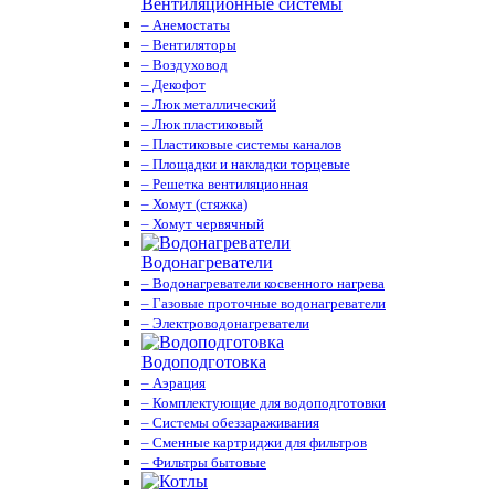
Вентиляционные системы
– Анемостаты
– Вентиляторы
– Воздуховод
– Декофот
– Люк металлический
– Люк пластиковый
– Пластиковые системы каналов
– Площадки и накладки торцевые
– Решетка вентиляционная
– Хомут (стяжка)
– Хомут червячный
Водонагреватели
– Водонагреватели косвенного нагрева
– Газовые проточные водонагреватели
– Электроводонагреватели
Водоподготовка
– Аэрация
– Комплектующие для водоподготовки
– Системы обеззараживания
– Сменные картриджи для фильтров
– Фильтры бытовые